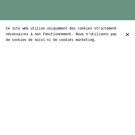
Ce site web utilise uniquement des cookies strictement
nécessaires à son fonctionnement. Nous n'utilisons pas
de cookies de suivi ni de cookies marketing.
Bienvenue chez Maila Pizza !
Retrouvez-nous dans nos
restaurants à Boulogne et Asnières !
Au Maila Pizza, vous pourrez retrouver une
cuisine de qualité, rassemblant les plus
délicieuses saveurs issues d'Italie. Testez ainsi
nos délicieuses antipasti, salades, nos superbes
pizzas, des pâtes, lasagnes , les escalopes ou
bien laissez-vous tenter par nos calzones. Vivez
l’expérience sur place ou à emporter et livraison
. A bientôt au Maila Pizza !