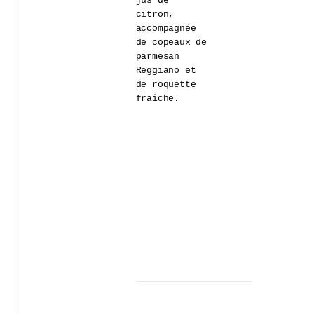
jus de
citron,
accompagnée
de copeaux de
parmesan
Reggiano et
de roquette
fraîche.