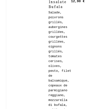
Insalate
12,90 €
Bufala
Salade,
poivrons
grillés,
aubergines
grillées,
courgettes
grillées,
oignons
grillés,
tomates
cerises,
olives,
pesto, filet
de
balsamique,
copeaux de
parmigiano
reggiano,
mozzarella
di bufala,