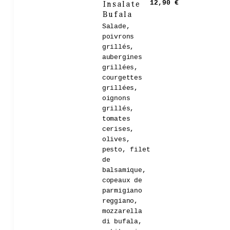
Insalate
12,90 €
Bufala
Salade,
poivrons
grillés,
aubergines
grillées,
courgettes
grillées,
oignons
grillés,
tomates
cerises,
olives,
pesto, filet
de
balsamique,
copeaux de
parmigiano
reggiano,
mozzarella
di bufala,