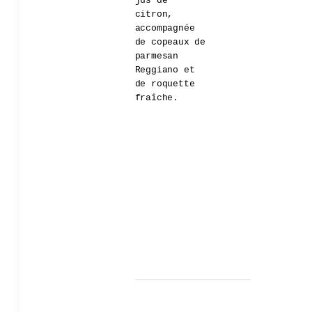
jus de
citron,
accompagnée
de copeaux de
parmesan
Reggiano et
de roquette
fraîche.